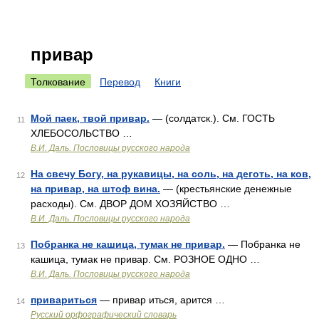
привар
Толкование
Перевод
Книги
Мой паек, твой привар.
— (солдатск.). См. ГОСТЬ
11
ХЛЕБОСОЛЬСТВО …
В.И. Даль. Пословицы русского народа
На свечу Богу, на рукавицы, на соль, на деготь, на ков,
12
на привар, на штоф вина.
— (крестьянские денежные
расходы). См. ДВОР ДОМ ХОЗЯЙСТВО …
В.И. Даль. Пословицы русского народа
Побранка не кашица, тумак не привар.
— Побранка не
13
кашица, тумак не привар. См. РОЗНОЕ ОДНО …
В.И. Даль. Пословицы русского народа
привариться
— привар иться, арится …
14
Русский орфографический словарь