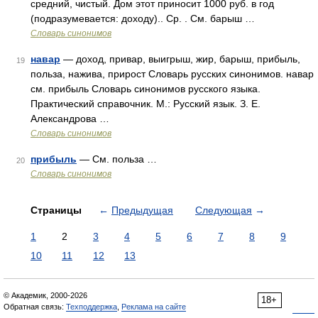
средний, чистый. Дом этот приносит 1000 руб. в год
(подразумевается: доходу).. Ср. . См. барыш …
Словарь синонимов
навар
— доход, привар, выигрыш, жир, барыш, прибыль,
19
польза, нажива, прирост Словарь русских синонимов. навар
см. прибыль Словарь синонимов русского языка.
Практический справочник. М.: Русский язык. З. Е.
Александрова …
Словарь синонимов
прибыль
— См. польза …
20
Словарь синонимов
Страницы
←
Предыдущая
Следующая
→
1
2
3
4
5
6
7
8
9
10
11
12
13
© Академик, 2000-2026
18+
Обратная связь:
Техподдержка
,
Реклама на сайте