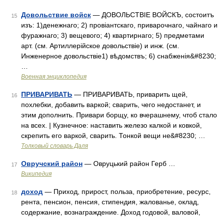
Довольствие войск
— ДОВОЛЬСТВІЕ ВОЙСКЪ, состоитъ
15
изъ: 1)денежнаго; 2) провіантскаго, приварочнаго, чайнаго и
фуражнаго; 3) вещевого; 4) квартирнаго; 5) предметами
арт. (см. Артиллерійское довольствіе) и инж. (см.
Инженерное довольствіе1) вѣдомствъ; 6) снабженія&#8230;
…
Военная энциклопедия
ПРИВАРИВАТЬ
— ПРИВАРИВАТЬ, приварить щей,
16
похлебки, добавить варкой; сварить, чего недостанет, и
этим дополнить. Привари борщу, ко вчерашнему, чтоб стало
на всех. | Кузнечное: наставить железо калкой и ковкой,
скрепить его варкой, сварить. Тонкой вещи не&#8230; …
Толковый словарь Даля
Овручский район
— Овруцький район Герб …
17
Википедия
доход
— Приход, прирост, польза, приобретение, ресурс,
18
рента, пенсион, пенсия, стипендия, жалованье, оклад,
содержание, вознаграждение. Доход годовой, валовой,